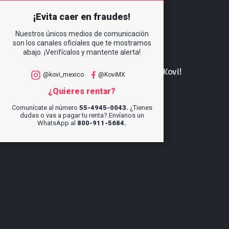
¡Evita caer en fraudes!
Nuestros únicos medios de comunicación
son los canales oficiales que te mostramos
abajo. ¡Verifícalos y mantente alerta!
Conductor
¡Regístrate para rentar un Kovi!
@kovi_mexico
@KoviMX
Rentar un Kovi
¿Quieres rentar?
Comunícate al número
55-4945-0043.
¿Tienes
Nuestros planes
dudas o vas a pagar tu renta? Envíanos un
WhatsApp al
800-911-5684.
¿Cómo funciona?
Ayuda
Centro de conductores
Legales
Términos y condiciones