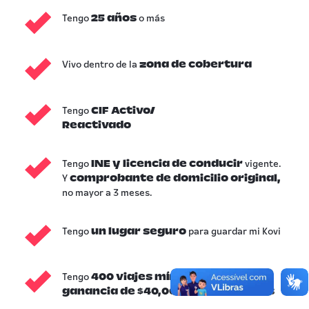
Tengo
o más
25 años
Vivo dentro de la
zona
de cobertura
Tengo
CIF Activo/
Reactivado
Tengo
vigente.
INE y
licencia
de
conducir
Y
comprobante de domicilio original
,
no mayor a 3 meses.
Tengo
para guardar mi Kovi
un lugar seguro
Tengo
400 viajes mínimos
o una
ganancia
de $40,000 en 12 semanas