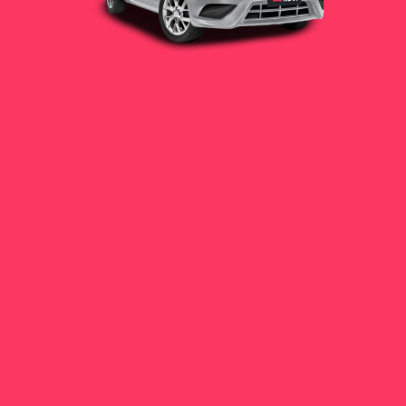
para un
conductor
sin enganche, sin