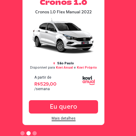
Cronos 1.0
0
Cronos 1.0 Flex Manual 2022
022
São Paulo
Próprio
Disponível para
Kovi Anual
e
Kovi Próprio
A partir de
R$529,00
/semana
Eu quero
Mais detalhes
Slide 2 of 3.