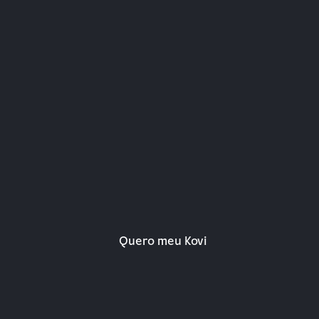
Seu carro por assinatura pelo
menor preço do mercado
Quero meu Kovi