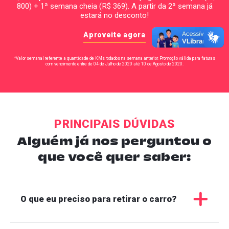
800) + 1ª semana cheia (R$ 369). A partir da 2ª semana já
estará no desconto!
Aproveite agora
*Valor semanal referente a quantidade de KMs rodados na semana anterior. Promoção válida para faturas
com vencimento entre de 04 de Julho de 2020 até 10 de Agosto de 2020.
PRINCIPAIS DÚVIDAS
Alguém já nos perguntou o
que você quer saber:
O que eu preciso para retirar o carro?