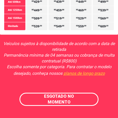
Veículos sujeitos à disponibilidade de acordo com a data de
retirada
Permanência mínima de 04 semanas ou cobrança de multa
contratual (R$800)
Escolha somente por categoria. Para contratar o modelo
desejado, conheça nossos
planos de longo prazo
ESGOTADO NO
MOMENTO